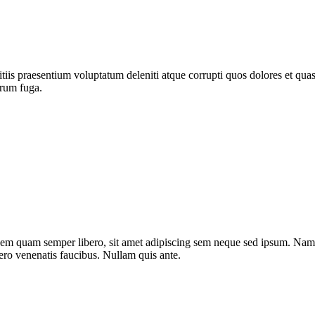
iis praesentium voluptatum deleniti atque corrupti quos dolores et quas 
orum fuga.
m quam semper libero, sit amet adipiscing sem neque sed ipsum. Nam qu
ero venenatis faucibus. Nullam quis ante.