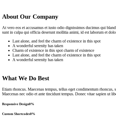
About Our Company
At vero eos et accusamus et iusto odio dignissimos ducimus qui blandit
sunt in culpa qui officia deserunt mollitia animi, id est laborum et dol
Last alone, and feel the charm of existence in this spot
A wonderful serenity has taken
Charm of existence in this spot charm of existence
Last alone, and feel the charm of existence in this spot
A wonderful serenity has taken
What We Do Best
Etiam rhoncus. Maecenas tempus, tellus eget condimentum rhoncus, se
Maecenas nec odio et ante tincidunt tempus. Donec vitae sapien ut lib
Responsive Design
0
%
Custom Shortcodes
0
%