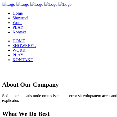
Home
Showreel
Work
PLAY
Kontakt
HOME
SHOWREEL
WORK
PLAY
KONTAKT
About Our Company
Sed ut perspiciatis unde omnis iste natus error sit voluptatem accusan
explicabo.
What We Do Best